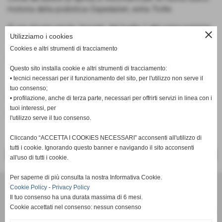
motoria della podistica Ospedalieri, extra Trofei.
Al via alcune aquile ´trocate´ del livello 1 del corso running
close
Utilizziamo i cookies
2016 e con le nuove canottiere delle aquile femminili.
Cookies e altri strumenti di tracciamento
Bene la prima di tutti!
Questo sito installa cookie e altri strumenti di tracciamento:
• tecnici necessari per il funzionamento del sito, per l'utilizzo non serve il
tuo consenso;
Fonte:
Redazione PisaRRC
• profilazione, anche di terza parte, necessari per offrirti servizi in linea con i
tuoi interessi, per
inserisci un nuovo commento
l'utilizzo serve il tuo consenso.
Cliccando “ACCETTA I COOKIES NECESSARI” acconsenti all'utilizzo di
tutti i cookie. Ignorando questo banner e navigando il sito acconsenti
<< PRECEDENTE
SUCCESSIVO >>
all'uso di tutti i cookie.
Per saperne di più consulta la nostra Informativa Cookie.
Cookie Policy
-
Privacy Policy
Il tuo consenso ha una durata massima di 6 mesi.
Cookie accettati nel consenso: nessun consenso