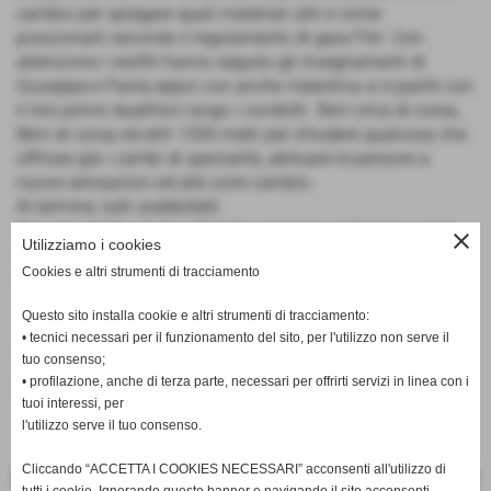
cambio per spiegare quali materiali utili e come
posizionarli secondo il regolamento di gara Fitri. Con
attenzione i neofiti hanno seguito gli insegnamenti di
Giuseppe e Paola eppoi con anche Valentina si è partiti con
il loro primo duathlon lungo i condotti. 5km circa di corsa,
8km di corsa ed altri 1500 metri per chiudere qualcosa che
offrisse già i cambi di specialità, abituare le persone a
nuove sensazioni ed alle zone cambio.
Al termine, tutti soddisfatti.
Appuntamento al giovedì della prossima settimana per la
close
Utilizziamo i cookies
simulazione di un Aquathlon a Marina di Pisa in Piazza
Cookies e altri strumenti di tracciamento
Sardegna.
Questo sito installa cookie e altri strumenti di tracciamento:
• tecnici necessari per il funzionamento del sito, per l'utilizzo non serve il
Fonte:
Sezione Triathlon
tuo consenso;
• profilazione, anche di terza parte, necessari per offrirti servizi in linea con i
inserisci un nuovo commento
tuoi interessi, per
l'utilizzo serve il tuo consenso.
Cliccando “ACCETTA I COOKIES NECESSARI” acconsenti all'utilizzo di
<< PRECEDENTE
SUCCESSIVO >>