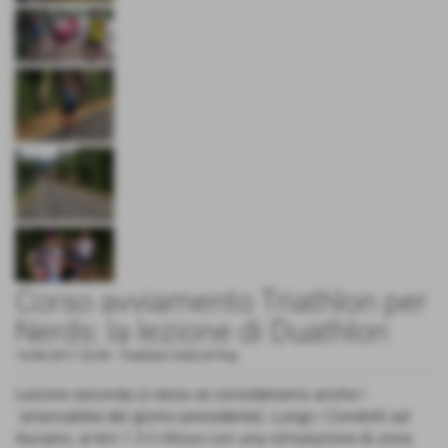
Corso avviamento Triathlon per
Nerds: la lezione di Duathlon
14-06-2017 22:00
-
Triathlon Città di Pisa
Lezione seconda (o terza se consideriamo anche l
´arrancabike del giorno precedente). Lungo i Condotti ad
Asciano, al km 1.3 il ritrovo con una simulazione di zona