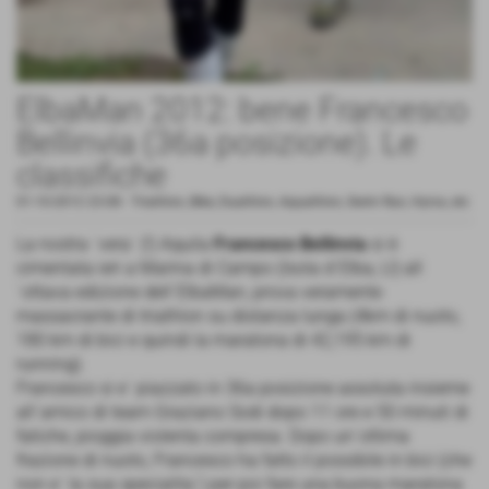
ElbaMan 2012: bene Francesco
Bellinvia (36a posizione). Le
classifiche
01-10-2012 23:08
-
Triathlon, Bike, Duathlon, Aquathlon, Swim Run, Hyrox, etc
La nostra ´vera´ (!) Aquila
Francesco Bellinvia
si è
cimentata ieri a Marina di Campo (Isola d´Elba, LI) all
´ottava edizione dell´ElbaMan, prova veramente
massacrante di triathlon su distanza lunga (4km di nuoto,
180 km di bici e quindi la maratona di 42,195 km di
running).
Francesco si e´ piazzato in 36a posizione assoluta insieme
all´amico di team Graziano Sodi dopo 11 ore e 50 minuti di
fatiche, pioggia violenta compresa. Dopo un´ottima
frazione di nuoto, Francesco ha fatto il possibile in bici (che
non e´ la sua specialita´) per poi fare una buona maratona