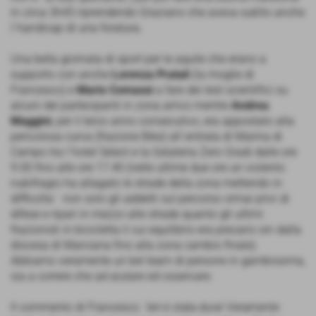
in circa 3h45 riprendendo Graziano che aveva subìto anche
l´handicap di una foratura.
Una bella giornata di sport per le aquile che erano a
supporto con anche
Lorenza Pratali
(la moglie di
Francesco) e
Mario Comassi
a fare dei test scientifici su
alcuni dei partecipanti in zona arrivo mentre
Andrea
Maggini
, per il terzo anno consecutivo, era appostato alla
pericolosa curva (frazione Bike) all´entrata di Marina di
Campo tra l´hotel Select e la Gelateria Zero Gradi dalle ore
9.00 fino alle ore 17.40 (nelle ultime due ore un violento
nubifragio ha allagato le strade della zona mettendo in
difficolta´ non solo gli addetti sul percorso ormai privi di
difese e ripari in mezzo alle strade quanto gli ultimi
frazionisti in bicicletta il cui equilibrio era precario sin dalla
discesa di Marciana fino alla zona cambio finale).
Abbiamo veramente un bel team di persone in gambissima,
sia a correre che ad aiutare ed osservare.
Il commento di Francesco:
´Ieri è stata dura! Veramente