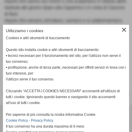
Aquile che vanno sui monti o che scalpitano in attesa delle
ripetute del giorno dopo alle Capanne o in vista di Cascine
di Buti.
Aquile che cenano, brindano, cantano e si addormentano
sui tavoli.
close
Utilizziamo i cookies
Aquile che tornano sul Faeta by night ad incontrar le bodde
Cookies e altri strumenti di tracciamento
(arrapate frallartro!)
Aquile che vivono insomma...
Questo sito installa cookie e altri strumenti di tracciamento:
• tecnici necessari per il funzionamento del sito, per l'utilizzo non serve il
Fonte:
Redazione PisaRRC
tuo consenso;
• profilazione, anche di terza parte, necessari per offrirti servizi in linea con i
inserisci un nuovo commento
tuoi interessi, per
l'utilizzo serve il tuo consenso.
Cliccando “ACCETTA I COOKIES NECESSARI” acconsenti all'utilizzo di
<< PRECEDENTE
SUCCESSIVO >>
tutti i cookie. Ignorando questo banner e navigando il sito acconsenti
all'uso di tutti i cookie.
Per saperne di più consulta la nostra Informativa Cookie.
Cookie Policy
-
Privacy Policy
Il tuo consenso ha una durata massima di 6 mesi.