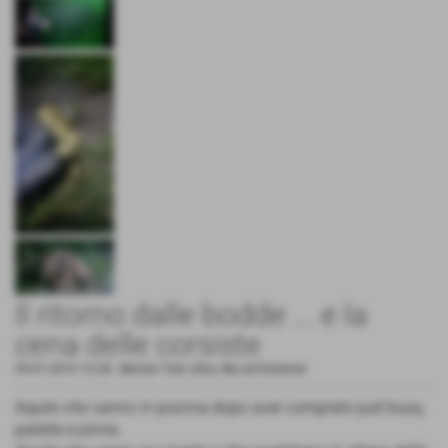
Il ritorno dalle bodde ... e la
cena delle corsiste
29-01-2016 12:28
-
Mondo Trail, Ultra, Sky ed Extreme!
Aquile che vanno in piscina dopo aver comprato pull buoy,
palette e pinne.