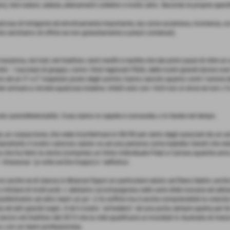
 fare raduni, sedute, allenamenti collettivi e molto altro. Secondo le proprie specif
alcosa di intrigante ed emotivamente importante, sia come avventura, ricorrenza, o
he cerchiamo di offrire se non gratuitamente a prezzi contenuti).
ratona, nei trail, nel triathlon, tanti neofiti e neofite che dai primi passi di oltre u
tito´. I successi di gruppo, come i titoli regionali FIDAL delle nostri grandi donne o
vo ed un 5° e 2° insperato posto degli uomini, hanno sancito quanto conti l´unione
er arrivare a vincere qualcosa insieme. Infatti solo con i forti non si vince se non c
o autoreferenzialità. Cosa siamo lo sapete e conoscete, o lo farete nel tempo.
 un corpaccione, che vede riconfermare in 80/90 per cento degli associati da un ann
Soprattutto il nostro caloroso saluto va ad una persona come Isabella Cerutti che re
che ha fatto la storia (compreso un titolo individuale Fidal a Carrara qualche anno
´chiassosa´ (a volte anche troppo) e ´selfistica´.
oi anche se di stanza in Brianza! Eppoi un particolare saluto ad Elena Sabini, anche
 e titolare di molti podi. L´abbiamo accompagnata nelle varie sfide toscane ed abb
rasferimento ad altro team un po´ ci fa soffrire ma è anche comprensibile la crescita
a ed altri grandi sogni. A lei il nostro ´arrivederci´ ed una porta sempre aperta per le
 lancio nel triathlon del 2015 che la vide qualificarsi ai mondiali in Australia di me
o, con un team professionista.