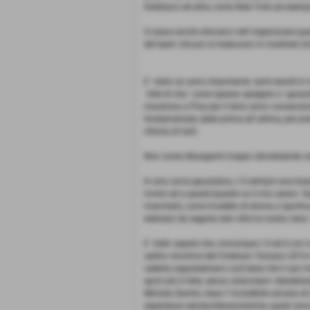
Dobbiaco ed altre, come New York ad esempio),
Ci piace anche sforzarci nell´organizzare qu
del team che poi si traducono in materiali (c
E´ stato un anno importante: tanti esordi in ma
´stile di vita´ come spesso spiegato e ´garan
maratona a Pisa per il terzo anno consecuti
fondamentale, dalla prima all´ultima, per pot
vittoria di tutti.
Non vorrei dilungarmi troppo sbrodolando sol
In una curva gaussiana, c´è sempre una base,
motivi ed a questi/queste va il mio saluto. 
mancherà, come modello di donna e sportiva 
esempio da seguire, ben oltre la nostra vena 
E´ bello sapere che, comunque c´è ed è con n
subito vincitrice del Criterium Toscano 2016
vederla rappresentarci così bene che il suo t
sport più d´elite, senza ostacolare i desiderat
Michela Santini, dopo l´incredibile annata di
esperienze semiprofessionistiche, quest´ann