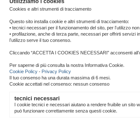
Utilizziamo i cookies
Fonte:
Presidenza PisaRRC
Cookies e altri strumenti di tracciamento
inserisci un nuovo commento
Questo sito installa cookie e altri strumenti di tracciamento:
• tecnici necessari per il funzionamento del sito, per l'utilizzo no
<< precedente
• profilazione, anche di terza parte, necessari per offrirti servizi in
l'utilizzo serve il tuo consenso.
Cliccando “ACCETTA I COOKIES NECESSARI” acconsenti all'utilizzo 
Per saperne di più consulta la nostra Informativa Cookie.
Cookie Policy
-
Privacy Policy
Il tuo consenso ha una durata massima di 6 mesi.
Cookie accettati nel consenso: nessun consenso
tecnici necessari
c/o Studio C
I cookie tecnici e necessari aiutano a rendere fruibile un sito 
può funzionare correttamente senza questi cookie.
FIDAL