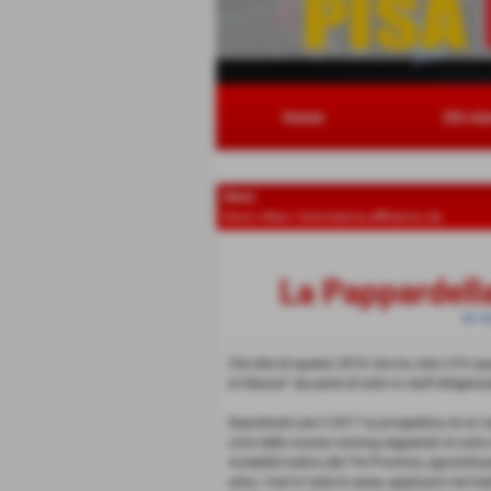
Home
Chi si
News
Home
>
News
>
Associazione, affiliazioni, etc.
La Pappardella
31-1
Che dire di questo 2016 che ha visto 210 asso
la fiducia!" da parte di tutto lo staff dirigenzi
Soprattutto per il 2017 la prospettiva di un´
corsi della scuola running seguendo le varie 
modalità ludica alle Tre Province, agonistic
ultra, i trail in tutte le salse, applicarsi nel