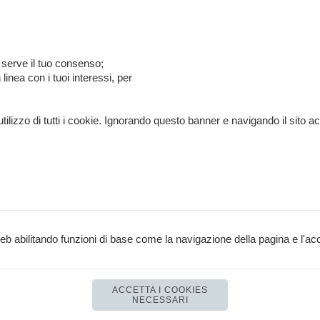
n serve il tuo consenso;
 linea con i tuoi interessi, per
di tutti i cookie. Ignorando questo banner e navigando il sito accons
ommerciale Cambi Toscano - Via Renato Fucini 49 - 56100 Pisa (PI) - P.I
web abilitando funzioni di base come la navigazione della pagina e l'acc
email:
info@pisarrc.it
- pec:
pisarrc@pec.it
IBAN
IT 61 W 05232 14001 0000 3018 4436
 PI412 – FITRI 1927 – FIN 996302 – UISP L070914 – Registro C.O.N.I. 
ACCETTA I COOKIES
NECESSARI
Realizzazione siti web www.sitoper.it