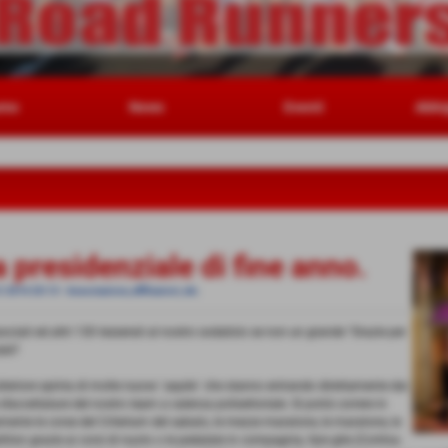
amo
News
Eventi
Abbi
 presidenziale di fine anno.
2-2016 20:13
-
Associazione, affiliazioni, etc.
ciati ed altri 130 tesserati al nostro sodalizio se non un grande "Grazie per
ale?
ulteriore spinta di molte nuove ´aquile´ che stanno entrando direttamente dai
sfaccettature del nostro team a valenza polisettoriale. Si potrà correre in
amente le corse del Criterium del sabato, le mezze maratone, le maratone, le
 triathlon grazie ai corsi di nuoto o le pedalate in compagnia, fare gite (Cortina-