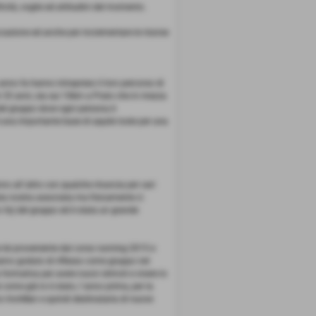
icità, voglie ed attitudini del momento.
ccasione ed anche per incrementare le risorse
n anno fa hanno intrapreso il loro percorso di
ver 35 anni, sia sui 10km a Prato che in mezza
 del gruppo dove ogni persona è
´è una importante base di aquile toste per una
o all´altro con qualche rinuncia per vari
sta nostra associata ma fisicamente ci
 fa) del gruppo ed è stata un grande
 lei proveniente dal corso running 2015 e
iamo goduto di riflesso come gruppo nel
 formativa per avere nuovi stimoli e vivere lo
i come già lo è stato, l´anno prima, per la
zzo IronMan e quindi destinataria di nuove