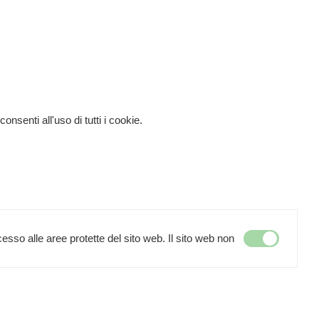
successivo >>
enti all'uso di tutti i cookie.
. 02050770508
esso alle aree protette del sito web. Il sito web non
175017