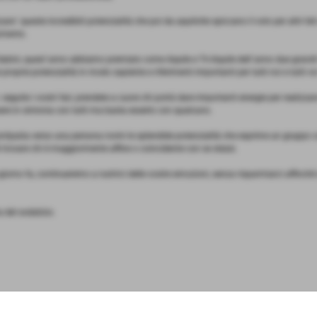
re´ queste incredibili potenzialità che poi da aquilotte spiccano il volo per altri li
omento.
na Sabini, quest´anno abbiamo premiato come Aquile e Tri-Aquile dell´anno due gran
proprie potenzialità in modo sapiente e riferimenti importanti per tutti noi e tutti vo
seguite i vostri fari, prendete a cuore chi potrà dare importanti energie per realizzar
re in sintonia con tutti ma basta esserlo con qualcuno.
ntipatia verso una persona rovini le splendide potenzialità che esprime un gruppo co
i trovare chi è maggiormente affine o coincidente con se stessi.
 giorno fa, continueremo a nutrirci delle vostre emozioni, senza risparmiarci affinchè
 del sodalizio.