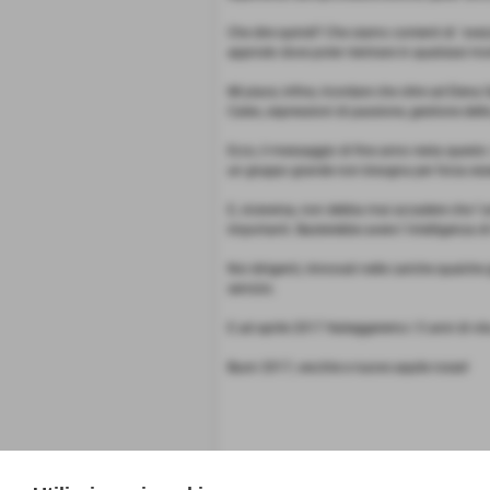
Che dire quindi? Che siamo contenti di ´svezza
approdo dove poter rientrare in qualsiasi m
Mi piace, infine, ricordare che oltre ad Ele
Caleo, espressioni di passione, gestione delle 
Ecco, il messaggio di fine anno resta questo: 
un gruppo grande non bisogna per forza esse
E, viceversa, non debba mai accadere che l´a
importanti. Basterebbe avere l´intelligenza d
Noi dirigenti, rinnovati nelle cariche qualche
servizio.
E ad aprile 2017 festeggeremo i 5 anni di vita
Buon 2017, vecchie e nuove aquile rosse!