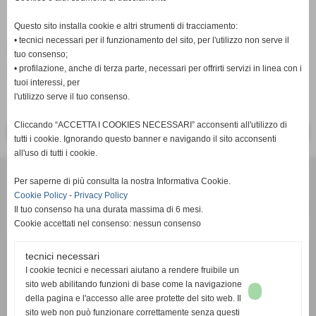
Questo sito installa cookie e altri strumenti di tracciamento:
• tecnici necessari per il funzionamento del sito, per l'utilizzo non serve il
Fonte:
Redazione
tuo consenso;
• profilazione, anche di terza parte, necessari per offrirti servizi in linea con i
inserisci un nuovo commento
tuoi interessi, per
l'utilizzo serve il tuo consenso.
Cliccando “ACCETTA I COOKIES NECESSARI” acconsenti all'utilizzo di
<< PRECEDENTE
SUCCESSIVO >>
tutti i cookie. Ignorando questo banner e navigando il sito acconsenti
all'uso di tutti i cookie.
Per saperne di più consulta la nostra Informativa Cookie.
Cookie Policy
-
Privacy Policy
Il tuo consenso ha una durata massima di 6 mesi.
Cookie accettati nel consenso: nessun consenso
tecnici necessari
c/o Studio Commerciale Cambi Toscano - Via Renato Fucini 49 -
I cookie tecnici e necessari aiutano a rendere fruibile un
56100 Pisa (PI) - P.I. 02050770508
sito web abilitando funzioni di base come la navigazione
email:
info@pisarrc.it
- pec:
pisarrc@pec.it
della pagina e l'accesso alle aree protette del sito web. Il
sito web non può funzionare correttamente senza questi