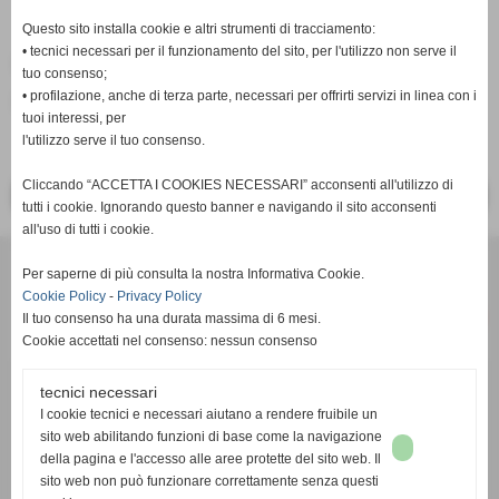
Questo sito installa cookie e altri strumenti di tracciamento:
• tecnici necessari per il funzionamento del sito, per l'utilizzo non serve il
Fonte:
Redazione PisaRRC
tuo consenso;
• profilazione, anche di terza parte, necessari per offrirti servizi in linea con i
inserisci un nuovo commento
tuoi interessi, per
l'utilizzo serve il tuo consenso.
Cliccando “ACCETTA I COOKIES NECESSARI” acconsenti all'utilizzo di
<< PRECEDENTE
SUCCESSIVO >>
tutti i cookie. Ignorando questo banner e navigando il sito acconsenti
all'uso di tutti i cookie.
Per saperne di più consulta la nostra Informativa Cookie.
Cookie Policy
-
Privacy Policy
Il tuo consenso ha una durata massima di 6 mesi.
Cookie accettati nel consenso: nessun consenso
tecnici necessari
c/o Studio Commerciale Cambi Toscano - Via Renato Fucini 49 -
I cookie tecnici e necessari aiutano a rendere fruibile un
56100 Pisa (PI) - P.I. 02050770508
sito web abilitando funzioni di base come la navigazione
email:
info@pisarrc.it
- pec:
pisarrc@pec.it
della pagina e l'accesso alle aree protette del sito web. Il
sito web non può funzionare correttamente senza questi