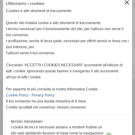
close
Utilizziamo i cookies
come ha fatto Stefania che ha strinto denti e chiappe
Cookies e altri strumenti di tracciamento
arrivando in fondo)...
#pisahalfmararhoncieivedremo
Questo sito installa cookie e altri strumenti di tracciamento:
• tecnici necessari per il funzionamento del sito, per l'utilizzo non serve il
Fonte:
Francesca Favati
tuo consenso;
• profilazione, anche di terza parte, necessari per offrirti servizi in linea con i
inserisci un nuovo commento
tuoi interessi, per
l'utilizzo serve il tuo consenso.
Cliccando “ACCETTA I COOKIES NECESSARI” acconsenti all'utilizzo di
<< PRECEDENTE
SUCCESSIVO >>
tutti i cookie. Ignorando questo banner e navigando il sito acconsenti
all'uso di tutti i cookie.
Per saperne di più consulta la nostra Informativa Cookie.
Cookie Policy
-
Privacy Policy
Il tuo consenso ha una durata massima di 6 mesi.
Cookie accettati nel consenso: nessun consenso
tecnici necessari
c/o Studio Commerciale Cambi Toscano - Via Renato Fucini 49 -
I cookie tecnici e necessari aiutano a rendere fruibile un
56100 Pisa (PI) - P.I. 02050770508
sito web abilitando funzioni di base come la navigazione