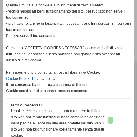
Questo sito installa cookie e altri strumenti di tracciamento:
• tecnici necessari per il funzionamento del sito, per l'utilizzo non serve il
Fonte:
Redazione PisaRRC
tuo consenso;
• profilazione, anche di terza parte, necessari per offrirti servizi in linea con i
inserisci un nuovo commento
tuoi interessi, per
l'utilizzo serve il tuo consenso.
Cliccando “ACCETTA I COOKIES NECESSARI” acconsenti all'utilizzo di
<< PRECEDENTE
SUCCESSIVO >>
tutti i cookie. Ignorando questo banner e navigando il sito acconsenti
all'uso di tutti i cookie.
Per saperne di più consulta la nostra Informativa Cookie.
Cookie Policy
-
Privacy Policy
Il tuo consenso ha una durata massima di 6 mesi.
Cookie accettati nel consenso: nessun consenso
tecnici necessari
c/o Studio Commerciale Cambi Toscano - Via Renato Fucini 49 -
I cookie tecnici e necessari aiutano a rendere fruibile un
56100 Pisa (PI) - P.I. 02050770508
sito web abilitando funzioni di base come la navigazione
email:
info@pisarrc.it
- pec:
pisarrc@pec.it
della pagina e l'accesso alle aree protette del sito web. Il
sito web non può funzionare correttamente senza questi
IBAN
IT 61 W 05232 14001 0000 3018 4436
cookie.