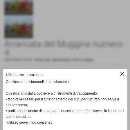
Arrancata del Muggine numero
4
26-07-2016 16:41
-
Arrancate, allenamenti, ritrovi e stage
Muggini mugginati bagnati e colazionati.
close
Utilizziamo i cookies
Le foto della quarta sessione della Mugginata lungomare,
Cookies e altri strumenti di tracciamento
come sempre alle 7 di mattina.
Questo sito installa cookie e altri strumenti di tracciamento:
• tecnici necessari per il funzionamento del sito, per l'utilizzo non serve il
Fonte:
Valentina Damiani
tuo consenso;
• profilazione, anche di terza parte, necessari per offrirti servizi in linea con i
inserisci un nuovo commento
tuoi interessi, per
l'utilizzo serve il tuo consenso.