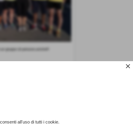
i un gruppo di persone uniche!!!
close
successivo >>
enti all'uso di tutti i cookie.