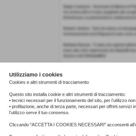
Sergio Costanzo: ´Arrancata di Marina di Pisa,
ma anche tuffo in mare, spaghetti allo scoglio
Dimenticavo, la preziosissima collaborazione
Roberto Tarfano: ´Dire che siamo un bel gru
immensamente unici!!!!grazie di aver corso 
Raffaele Stumpo: ´È stata una special edition i
mare, alla cena organizzata da Sergio&Frances
Grazie a tutti Raffaele&Edi´
Utilizziamo i cookies
Fonte:
Vari
Cookies e altri strumenti di tracciamento
inserisci un nuovo commento
Questo sito installa cookie e altri strumenti di tracciamento:
• tecnici necessari per il funzionamento del sito, per l'utilizzo no
<< precedente
• profilazione, anche di terza parte, necessari per offrirti servizi in
l'utilizzo serve il tuo consenso.
Cliccando “ACCETTA I COOKIES NECESSARI” acconsenti all'utilizzo 