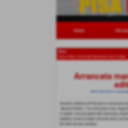
Home
Chi si
News
Home
>
News
>
Arrancate, allenamenti, ritrovi e stage
Arrancata mar
edi
05-07-2013 23:14
-
Arrancate
Venerdì a Marina di Pisa per un´arrancata fuo
´Special Edition´ l´ha nominata il suo organi
In realtà c´era più gente dell´arrancata ori
addietro, forse è meglio farle più tardi, sul
bel tuffo ed una cenetta!