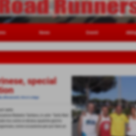
amo
News
Eventi
Abbi
inese, special
tion
, allenamenti, ritrovi e stage
ri serie.
zzatore Roberto Tarfano, in arte ´Tarfy Rob´.
ginale ma come si diceva qualche giorno
 lungomare, come occasione per poi fare un