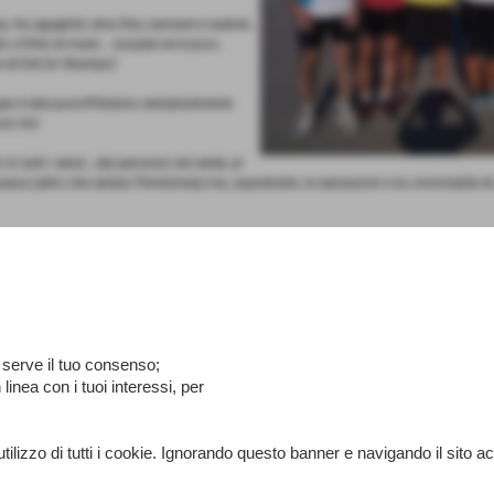
 fra aguglioli, rena fine, zanzare e sudore,
 e fritto di mare... scusate se è poco.
 di Edi (in Stumpo)´
ppo è dire poco!!!!!siamo semplicemente
con me´
n tutti i sensi...dal percorso nel verde, al
ca (altro che serata Flintstones) ma, soprattutto, le sensazioni e la convivialità d
n serve il tuo consenso;
 linea con i tuoi interessi, per
di tutti i cookie. Ignorando questo banner e navigando il sito accons