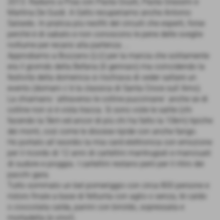
2013. Raduno a Pisa con Paola Giusti, Paola Grassini e
Martina De Guidi. A Gello recuperiamo anche Antonio
Salsedo. In pratica più neofiti del circuiti che esperti, forse
perchè è di sabato e non conoscono le pene delle sveglie
notturne per recarsi alla partenza ...
Approdiamo a Bozzano (LU) per la marcia che solitamente
era il giorndo della Befana (6 gennaio) ma coincidendo la
festività della domenica si rischiava di veder saltare un
evento (domani c´è la classica di Santa Croce sull´Arno).
La chiamano ´attraverso le colline pucciniane´ anche se di
colline non si è vista tracca. Si sono viste le salite (chi
facendo la 5km ed ancor di più chi ha fatto la 10km) tipiche
dei monti, così come le discese ripide con anche fango.
Ho portato all´esordio la mia card elettronica con emozione
per il ricordo di 12 anni di cartellini mantrugiati e manciuati
di sudore e pioggia. I cartellini restano però per il ritiro dei
pacchi gara.
Tutto sommato un bel pomeriggio con circa 800 persone e
ristoro finale a base di fettunta con aglio o senza, tè caldo
o cioccolata calda, panini con biroldo, sopressata e
mortadella (e vino!).