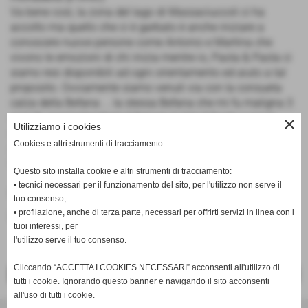
Va bene così, la zona del lago di Massaciuccoli ci ha
accolto ma quello che ci è garbato è anche iniziare a
conoscere nuove persone come Antonio e Martina che
vivono le emozioni di chi inizia mentre io, Paola & Paola ci
siamo resi disponibili ad ogni orientamento ed aiuto a tal
proposito. Ovviamente siamo venuti via con la consueta
calza della Befana ... la stessa Befana che mi fu maligna 3
anni fa spappolandomi il femore in Val d´Aosta e per la
close
Utilizziamo i cookies
quale conservo ancora le gambe belle inchiodate ...
Cookies e altri strumenti di tracciamento
Appuntamento domattina alla volta di Santa Croce, dagli
Speniserati ma anche dalle sarsicce alla brace ...
Questo sito installa cookie e altri strumenti di tracciamento:
• tecnici necessari per il funzionamento del sito, per l'utilizzo non serve il
Fonte:
Andrea Maggini
tuo consenso;
• profilazione, anche di terza parte, necessari per offrirti servizi in linea con i
inserisci un nuovo commento
tuoi interessi, per
l'utilizzo serve il tuo consenso.
Cliccando “ACCETTA I COOKIES NECESSARI” acconsenti all'utilizzo di
<< PRECEDENTE
SUCCESSIVO >>
tutti i cookie. Ignorando questo banner e navigando il sito acconsenti
all'uso di tutti i cookie.