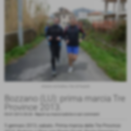
Antonio ed Andrea, foto di Passetti
Bozzano (LU): prima marcia Tre
Province 2013.
05-01-2013 20:20
-
Report su marce ludiche e vari commenti
5 gennaio 2013, sabato. Prima marcia delle Tre Province