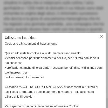
stradine in salita che si inerpicano sulle colline, l´arco
gonfiabile e i 1200 metri di dislivello il cui tributo sono stati
entrambe le unghie degli alluci, il chilometro successivo
alla doccia e la gioia di una persona meravigliosa che mi
ha regalato una giornata splendida , una compagna che ha
capito quando dovevo fare i conti con me stessa e quando
invece dovevamo festeggiare, la casa del popolo di Mario
close
Utilizziamo i cookies
Cioni e la serenità di un ritorno a casa da chi aveva la
Cookies e altri strumenti di tracciamento
voglia di ascoltare tutte queste emozioni. Grazie ancora a
Nino e a Raffaella...ora ripiango lo so...
Questo sito installa cookie e altri strumenti di tracciamento:
• tecnici necessari per il funzionamento del sito, per l'utilizzo non serve il
Fonte:
Valeria Antoni
tuo consenso;
• profilazione, anche di terza parte, necessari per offrirti servizi in linea con i
inserisci un nuovo commento
tuoi interessi, per
l'utilizzo serve il tuo consenso.
Cliccando “ACCETTA I COOKIES NECESSARI” acconsenti all'utilizzo di
<< PRECEDENTE
SUCCESSIVO >>
tutti i cookie. Ignorando questo banner e navigando il sito acconsenti
all'uso di tutti i cookie.
Per saperne di più consulta la nostra Informativa Cookie.