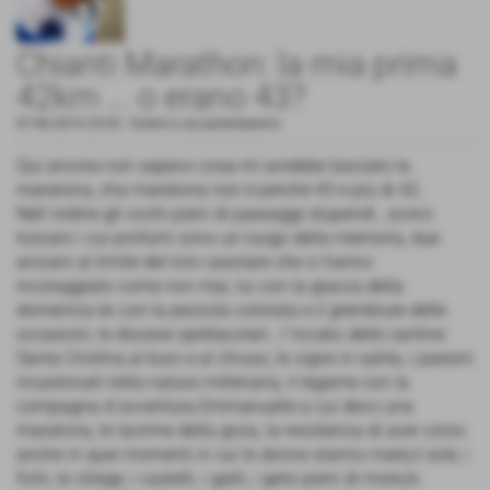
Chianti Marathon: la mia prima
42km ... o erano 43?
07-06-2016 23:03
-
Eventi a cui partecipiamo
Qui ancora non sapevo cosa mi avrebbe lasciato la
maratona, cha maratona non è perché 43 e più di 42.
Nell´ordine gli occhi pieni di paesaggi stupendi , scorci
toscani i cui profumi sono un luogo della memoria, due
anziani al limite del loro casolare che ci hanno
incoraggiato come non mai, lui con la giacca della
domenica lei con la pezzola colorata e il grembiule delle
occasioni, le discese spettacolari , l´incubo delle cantine
Santa Cristina al buio e al chiuso, le vigne in salita, i paesini
incastonati nella natura millenaria, il legame con la
compagna d´avventura Emmanuelle a cui devo una
maratona, le lacrime della gioia, la resistenza di aver corso
anche in quei momenti in cui le donne stanno male,il sole, i
fichi, le ciliege, i castelli, i gatti, i gelsi pieni di more,le