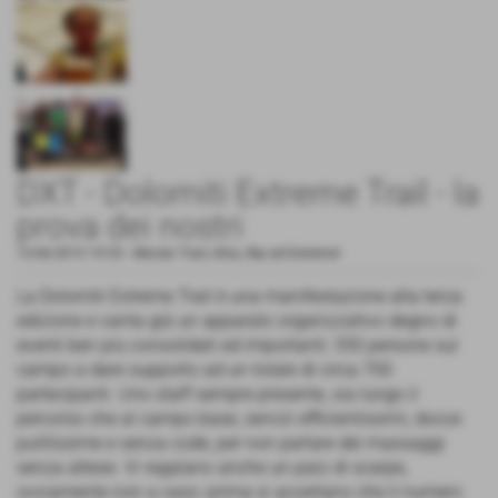
DXT - Dolomiti Extreme Trail - la
prova dei nostri
13-06-2015 19:55
-
Mondo Trail, Ultra, Sky ed Extreme!
La Dolomiti Extreme Trail è una manifestazione alla terza
edizione e vanta già un apparato organizzativo degno di
eventi ben più consolidati ed importanti: 350 persone sul
campo a dare supporto ad un totale di circa 700
partecipanti. Uno staff sempre presente, sia lungo il
percorso che al campo base, servizi efficientissimi, docce
pulitissime e senza code, per non parlare dei massaggi
senza attese. Vi regalano anche un paio di scarpe,
ovviamente non a caso: prima si accertano che il numero