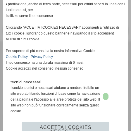
• profilazione, anche di terza parte, necessari per offrirti servizi in linea con i
inserisci un nuovo commento
tuoi interessi, per
l'utilizzo serve il tuo consenso.
Cliccando “ACCETTA I COOKIES NECESSARI” acconsenti all'utilizzo di
<< PRECEDENTE
SUCCESSIVO >>
tutti i cookie. Ignorando questo banner e navigando il sito acconsenti
all'uso di tutti i cookie.
Per saperne di più consulta la nostra Informativa Cookie.
Cookie Policy
-
Privacy Policy
Il tuo consenso ha una durata massima di 6 mesi.
Cookie accettati nel consenso: nessun consenso
tecnici necessari
c/o Studio Commerciale Cambi Toscano - Via Renato Fucini 49 -
I cookie tecnici e necessari aiutano a rendere fruibile un
56100 Pisa (PI) - P.I. 02050770508
sito web abilitando funzioni di base come la navigazione
email:
info@pisarrc.it
- pec:
pisarrc@pec.it
della pagina e l'accesso alle aree protette del sito web. Il
sito web non può funzionare correttamente senza questi
IBAN
IT 61 W 05232 14001 0000 3018 4436
cookie.
FIDAL PI412 – FITRI 1927 – FIN 996302 – UISP L070914 – Registro
C.O.N.I. 175017
ACCETTA I COOKIES