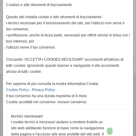
di vari secondi su 500, 1000 e 2000.
Cookies e altri strumenti di tracciamento
Ed ognuno ha i propri obiettivi, anche se sembra non averli.
A lato le foto.
Questo sito installa cookie e altri strumenti di tracciamento:
• tecnici necessari per il funzionamento del sito, per l'utilizzo non serve il
Fonte:
Redazione PisaRRC
tuo consenso;
• profilazione, anche di terza parte, necessari per offrirti servizi in linea con i
inserisci un nuovo commento
tuoi interessi, per
l'utilizzo serve il tuo consenso.
Cliccando “ACCETTA I COOKIES NECESSARI” acconsenti all'utilizzo di
<< PRECEDENTE
SUCCESSIVO >>
tutti i cookie. Ignorando questo banner e navigando il sito acconsenti
all'uso di tutti i cookie.
Per saperne di più consulta la nostra Informativa Cookie.
Cookie Policy
-
Privacy Policy
Il tuo consenso ha una durata massima di 6 mesi.
Cookie accettati nel consenso: nessun consenso
tecnici necessari
c/o Studio Commerciale Cambi Toscano - Via Renato Fucini 49 -
I cookie tecnici e necessari aiutano a rendere fruibile un
56100 Pisa (PI) - P.I. 02050770508
sito web abilitando funzioni di base come la navigazione
email:
info@pisarrc.it
- pec:
pisarrc@pec.it
della pagina e l'accesso alle aree protette del sito web. Il