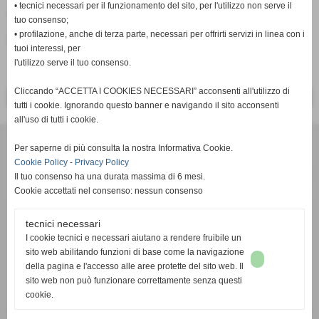
• tecnici necessari per il funzionamento del sito, per l'utilizzo non serve il
Fonte:
Redazione PisaRRC
tuo consenso;
• profilazione, anche di terza parte, necessari per offrirti servizi in linea con i
inserisci un nuovo commento
tuoi interessi, per
l'utilizzo serve il tuo consenso.
Cliccando “ACCETTA I COOKIES NECESSARI” acconsenti all'utilizzo di
<< PRECEDENTE
SUCCESSIVO >>
tutti i cookie. Ignorando questo banner e navigando il sito acconsenti
all'uso di tutti i cookie.
Per saperne di più consulta la nostra Informativa Cookie.
Cookie Policy
-
Privacy Policy
Il tuo consenso ha una durata massima di 6 mesi.
Cookie accettati nel consenso: nessun consenso
tecnici necessari
c/o Studio Commerciale Cambi Toscano - Via Renato Fucini 49 -
I cookie tecnici e necessari aiutano a rendere fruibile un
56100 Pisa (PI) - P.I. 02050770508
sito web abilitando funzioni di base come la navigazione
email:
info@pisarrc.it
- pec:
pisarrc@pec.it
della pagina e l'accesso alle aree protette del sito web. Il
sito web non può funzionare correttamente senza questi
IBAN
IT 61 W 05232 14001 0000 3018 4436
cookie.
FIDAL PI412 – FITRI 1927 – FIN 996302 – UISP L070914 – Registro