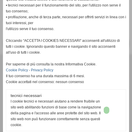
• tecnici necessari per il funzionamento del sito, per l'utilizzo non serve il
Fonte:
Andrea Maggini
tuo consenso;
• profilazione, anche di terza parte, necessari per offrirti servizi in linea con i
inserisci un nuovo commento
tuoi interessi, per
l'utilizzo serve il tuo consenso.
Cliccando “ACCETTA I COOKIES NECESSARI” acconsenti all'utilizzo di
<< PRECEDENTE
SUCCESSIVO >>
tutti i cookie. Ignorando questo banner e navigando il sito acconsenti
all'uso di tutti i cookie.
Per saperne di più consulta la nostra Informativa Cookie.
Cookie Policy
-
Privacy Policy
Il tuo consenso ha una durata massima di 6 mesi.
Cookie accettati nel consenso: nessun consenso
tecnici necessari
c/o Studio Commerciale Cambi Toscano - Via Renato Fucini 49 -
I cookie tecnici e necessari aiutano a rendere fruibile un
56100 Pisa (PI) - P.I. 02050770508
sito web abilitando funzioni di base come la navigazione
email:
info@pisarrc.it
- pec:
pisarrc@pec.it
della pagina e l'accesso alle aree protette del sito web. Il
sito web non può funzionare correttamente senza questi
IBAN
IT 61 W 05232 14001 0000 3018 4436
cookie.
FIDAL PI412 – FITRI 1927 – FIN 996302 – UISP L070914 – Registro