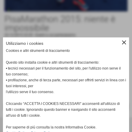
PisaMarathon 2015: niente è
impossibile
22-12-2015 23:29
-
Eventi a cui partecipiamo
close
Utilizziamo i cookies
Non ci sono traguardi impossibili, ma solo la voglia e la
Cookies e altri strumenti di tracciamento
tenacia di raggiungerli .... 21km di emozioni. Grazie a chi ci
ha creduto e supportato!
Questo sito installa cookie e altri strumenti di tracciamento:
• tecnici necessari per il funzionamento del sito, per l'utilizzo non serve il
Fonte:
Erika Levi
tuo consenso;
• profilazione, anche di terza parte, necessari per offrirti servizi in linea con i
inserisci un nuovo commento
tuoi interessi, per
l'utilizzo serve il tuo consenso.
Cliccando “ACCETTA I COOKIES NECESSARI” acconsenti all'utilizzo di
<< PRECEDENTE
SUCCESSIVO >>
tutti i cookie. Ignorando questo banner e navigando il sito acconsenti
all'uso di tutti i cookie.
Per saperne di più consulta la nostra Informativa Cookie.