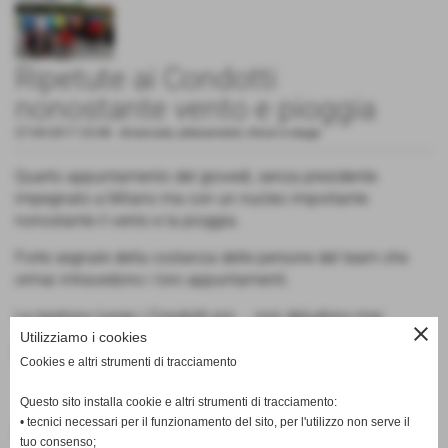
Ripetute ai Condotti
nonostante vento e pioggia
27-04-2017 23:08
-
Arrancate, allenamenti, ritrovi e stage
Quarto appuntamento del giovedì, senza presidente
impegnato a Milano ma con un nucleo importante
nonostante il vento e la pioggia.
Forte segnale della costanza delle persone del team che
ormai intravedono i loro appuntamenti.
Le ripetono lungo i Condotti poi ... non deludono mai.
close
Utilizziamo i cookies
Bravi
Cookies e altri strumenti di tracciamento
Questo sito installa cookie e altri strumenti di tracciamento:
• tecnici necessari per il funzionamento del sito, per l'utilizzo non serve il
Fonte:
Redazione PisaRRC
tuo consenso;