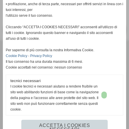
• profilazione, anche di terza parte, necessari per offrirti servizi in linea con i
inserisci un nuovo commento
tuoi interessi, per
l'utilizzo serve il tuo consenso.
Cliccando “ACCETTA I COOKIES NECESSARI” acconsenti all'utilizzo di
<< PRECEDENTE
SUCCESSIVO >>
tutti i cookie. Ignorando questo banner e navigando il sito acconsenti
all'uso di tutti i cookie.
Per saperne di più consulta la nostra Informativa Cookie.
Cookie Policy
-
Privacy Policy
Il tuo consenso ha una durata massima di 6 mesi.
Cookie accettati nel consenso: nessun consenso
tecnici necessari
c/o Studio Commerciale Cambi Toscano - Via Renato Fucini 49 -
I cookie tecnici e necessari aiutano a rendere fruibile un
56100 Pisa (PI) - P.I. 02050770508
sito web abilitando funzioni di base come la navigazione
email:
info@pisarrc.it
- pec:
pisarrc@pec.it
della pagina e l'accesso alle aree protette del sito web. Il
sito web non può funzionare correttamente senza questi
IBAN
IT 61 W 05232 14001 0000 3018 4436
cookie.
FIDAL PI412 – FITRI 1927 – FIN 996302 – UISP L070914 – Registro
C.O.N.I. 175017
ACCETTA I COOKIES