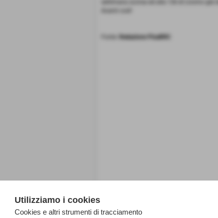
settimana scorsa ed alla 12k di Livorno già 
Avanti così!
Fonte:
Redazione PisaRRC
Utilizziamo i cookies
Cookies e altri strumenti di tracciamento