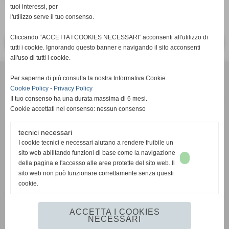
tuoi interessi, per
l'utilizzo serve il tuo consenso.
Cliccando “ACCETTA I COOKIES NECESSARI” acconsenti all'utilizzo di
<< PRECEDENTE
SUCCESSIVO >>
tutti i cookie. Ignorando questo banner e navigando il sito acconsenti
all'uso di tutti i cookie.
Per saperne di più consulta la nostra Informativa Cookie.
Cookie Policy
-
Privacy Policy
Il tuo consenso ha una durata massima di 6 mesi.
Cookie accettati nel consenso: nessun consenso
tecnici necessari
c/o Studio Commerciale Cambi Toscano - Via Renato Fucini 49 -
I cookie tecnici e necessari aiutano a rendere fruibile un
56100 Pisa (PI) - P.I. 02050770508
sito web abilitando funzioni di base come la navigazione
email:
info@pisarrc.it
- pec:
pisarrc@pec.it
della pagina e l'accesso alle aree protette del sito web. Il
sito web non può funzionare correttamente senza questi
IBAN
IT 61 W 05232 14001 0000 3018 4436
cookie.
FIDAL PI412 – FITRI 1927 – FIN 996302 – UISP L070914 – Registro
C.O.N.I. 175017
ACCETTA I COOKIES
NECESSARI