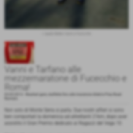
L´aquila Matteo Vanni a Fucecchio
Vanni e Tarfano alle
mezzemaratone di Fucecchio e
Roma!
03-03-2013
-
Risultati gare, staffette fino alle maratone Atleti/e Pisa Road
Runners
Non solo di Monte Serra si parla. Due nostri alfieri si sono
ben comportati la domenica ad altrettanti 21km, dopo aver
assistito il Gran Premio dedicato ai Ragazzi del Vega 10.