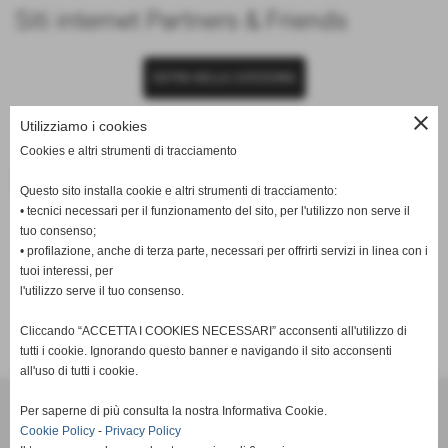
Siti internet Partners & Friends
ENTRA NELLA CATEGORIA
close
Utilizziamo i cookies
Cookies e altri strumenti di tracciamento
Noi su Facebook
Questo sito installa cookie e altri strumenti di tracciamento:
• tecnici necessari per il funzionamento del sito, per l'utilizzo non serve il
tuo consenso;
ENTRA NELLA CATEGORIA
• profilazione, anche di terza parte, necessari per offrirti servizi in linea con i
tuoi interessi, per
l'utilizzo serve il tuo consenso.
Cliccando “ACCETTA I COOKIES NECESSARI” acconsenti all'utilizzo di
tutti i cookie. Ignorando questo banner e navigando il sito acconsenti
all'uso di tutti i cookie.
Per saperne di più consulta la nostra Informativa Cookie.
Cookie Policy
-
Privacy Policy