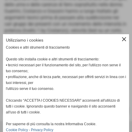
delle urine e delle carenze di ferro soprattutto nelle donne.
Guerrini, Costanzo e Grassini hanno a lungo trattato gli
argomenti teorici prima di passare alla suddivisione nei
vari gruppi dei presenti con un incremento delle intensità in
potenza (livello 1 by Costanzo), velocità (test su un corto
veloce di 4km) per il livello 2 (by Maggini e Grassini) e sui
close
Utilizziamo i cookies
cambi di ritmo per il livello 3 (Guerrini).
Cookies e altri strumenti di tracciamento
Appuntamento a martedì prossimo per la penultima
lezione, prima del rush finale.
Questo sito installa cookie e altri strumenti di tracciamento:
• tecnici necessari per il funzionamento del sito, per l'utilizzo non serve il
tuo consenso;
Fonte:
Area Tecnica
• profilazione, anche di terza parte, necessari per offrirti servizi in linea con i
tuoi interessi, per
inserisci un nuovo commento
l'utilizzo serve il tuo consenso.
Cliccando “ACCETTA I COOKIES NECESSARI” acconsenti all'utilizzo di
tutti i cookie. Ignorando questo banner e navigando il sito acconsenti
<< PRECEDENTE
SUCCESSIVO >>
all'uso di tutti i cookie.
Per saperne di più consulta la nostra Informativa Cookie.
Cookie Policy
-
Privacy Policy