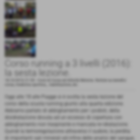
Corso running a 3 livelli (2016):
la sesta lezione.
18-10-2016 21:59
-
Corsi di Corsa ed Attività Motoria. Notizie su benefici
corsa, medicina sportiva, , riabilitazione, etc.
Oggi alle 18 alle Piagge si è svolta la sesta lezione del
corso della scuola running giunto alla quarta edizione.
Abbiamo parlato di abbigliamento per i podisti, della
disidratazione dovuta ad un eccesso di copertura con
abbigliamento non traspirante e mancata re-idratazione.
Quindi la termoregolazione attraverso il sudore, la perdita
di importanti sali minerali ed infine delle analisi del sangue,