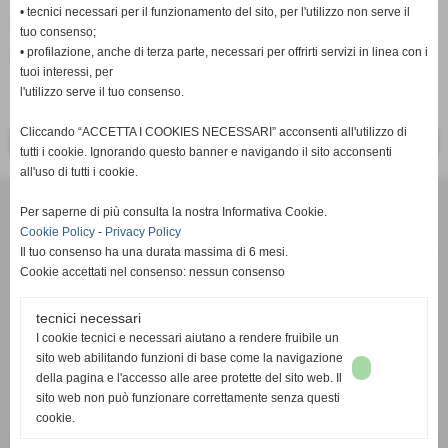
• tecnici necessari per il funzionamento del sito, per l'utilizzo non serve il
Fonte:
Area Tecnica
tuo consenso;
• profilazione, anche di terza parte, necessari per offrirti servizi in linea con i
inserisci un nuovo commento
tuoi interessi, per
l'utilizzo serve il tuo consenso.
Cliccando “ACCETTA I COOKIES NECESSARI” acconsenti all'utilizzo di
<< PRECEDENTE
SUCCESSIVO >>
tutti i cookie. Ignorando questo banner e navigando il sito acconsenti
all'uso di tutti i cookie.
Per saperne di più consulta la nostra Informativa Cookie.
Cookie Policy
-
Privacy Policy
Il tuo consenso ha una durata massima di 6 mesi.
Cookie accettati nel consenso: nessun consenso
tecnici necessari
c/o Studio Commerciale Cambi Toscano - Via Renato Fucini 49 -
I cookie tecnici e necessari aiutano a rendere fruibile un
56100 Pisa (PI) - P.I. 02050770508
sito web abilitando funzioni di base come la navigazione
email:
info@pisarrc.it
- pec:
pisarrc@pec.it
della pagina e l'accesso alle aree protette del sito web. Il
sito web non può funzionare correttamente senza questi
IBAN
IT 61 W 05232 14001 0000 3018 4436
cookie.
FIDAL PI412 – FITRI 1927 – FIN 996302 – UISP L070914 – Registro