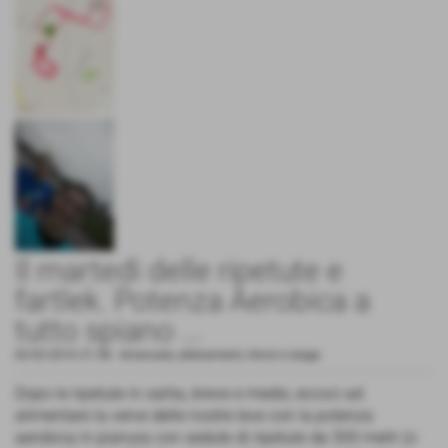
Il martedì delle ripetute e
fartlek. Potenza Aerobica a
tutto spiano ...
02-02-2016 21:58
-
Arrancate, allenamenti, ritrovi e stage
Dopo le ripetute in salita, breve e medie, eccoci ad
alimentare la verve delle nostre leve con la potenza
aerobica in pianura con sedute di ripetute da 500 metri (o