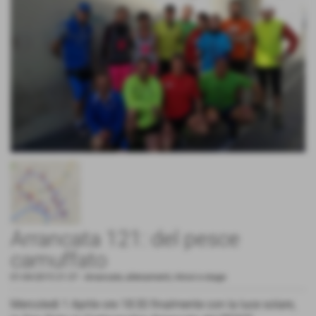
Arrancata 121: del pesce
camuffato
01-04-2015 21:37
-
Arrancate, allenamenti, ritrovi e stage
Mercoledì 1 Aprile ore 18:30 finalmente con la luce solare,