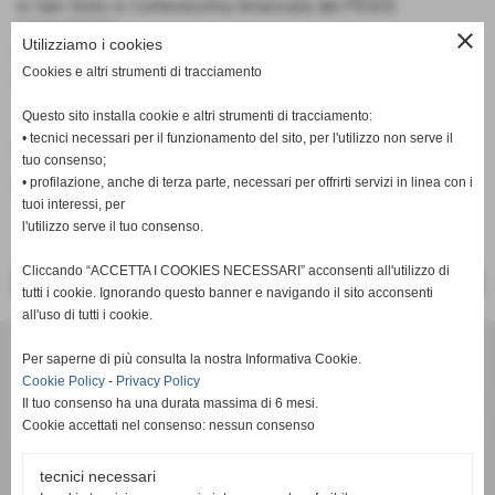
in San Sisto in Cortevecchia Arrancata del PESCE
CAMUFFATO.
close
Utilizziamo i cookies
Partenza 18:37 http://
www.gmap-pedometer.com/?
Cookies e altri strumenti di tracciamento
r=6563449
Questo sito installa cookie e altri strumenti di tracciamento:
• tecnici necessari per il funzionamento del sito, per l'utilizzo non serve il
Fonte:
Redazione PisaRRC
tuo consenso;
• profilazione, anche di terza parte, necessari per offrirti servizi in linea con i
inserisci un nuovo commento
tuoi interessi, per
l'utilizzo serve il tuo consenso.
Cliccando “ACCETTA I COOKIES NECESSARI” acconsenti all'utilizzo di
<< PRECEDENTE
SUCCESSIVO >>
tutti i cookie. Ignorando questo banner e navigando il sito acconsenti
all'uso di tutti i cookie.
Per saperne di più consulta la nostra Informativa Cookie.
Cookie Policy
-
Privacy Policy
Il tuo consenso ha una durata massima di 6 mesi.
Cookie accettati nel consenso: nessun consenso
tecnici necessari
c/o Studio Commerciale Cambi Toscano - Via Renato Fucini 49 -