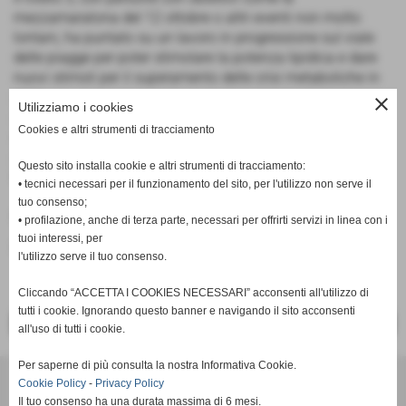
mezzamaratona del 12 ottobre o altri eventi non molto
lontani, ha puntato su un lavoro in progressione sul viale
delle piagge per poter stimolare la potenza lipidica e dare
nuovi stimoli per il superamento delle crisi metaboliche in
gara.
close
Utilizziamo i cookies
Al termine, tutti a fare defaticamento e stretching per un
Cookies e altri strumenti di tracciamento
mucchione di podisti che occupava la strada...
Appuntamento giovedì prossimo alle ore 18 sempre alle
Questo sito installa cookie e altri strumenti di tracciamento:
Piagge (Lilli).
• tecnici necessari per il funzionamento del sito, per l'utilizzo non serve il
tuo consenso;
Fonte:
Area Tecnica
• profilazione, anche di terza parte, necessari per offrirti servizi in linea con i
tuoi interessi, per
inserisci un nuovo commento
l'utilizzo serve il tuo consenso.
Cliccando “ACCETTA I COOKIES NECESSARI” acconsenti all'utilizzo di
tutti i cookie. Ignorando questo banner e navigando il sito acconsenti
<< PRECEDENTE
SUCCESSIVO >>
all'uso di tutti i cookie.
Per saperne di più consulta la nostra Informativa Cookie.
Cookie Policy
-
Privacy Policy
Il tuo consenso ha una durata massima di 6 mesi.