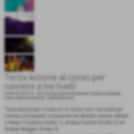
Terza lezione al corso per
runners a tre livelli
23-09-2014 23:15
-
Corsi di Corsa ed Attività Motoria. Notizie su benefici
corsa, medicina sportiva, , riabilitazione, etc.
Terza lezione per il Corso (o Tri-Corso visti i tre livelli) per
runners, principianti, occasionali ed abituali stasera affidati
a Sergio Costanzo (livello 1), Andrea Guerrini (livello 2) ed
Andrea Maggini (livello 3).