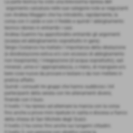
La parte teorica ha visto una brevissima ripresa dell
´argomento calzatura nelle sue categorie note ai negozianti
con Andrea Maggini che ha introdotto, rapidamente, la
corsa con il caldo e con il freddo e quindi l´abbigliamento
tecnico idoneo in entrambi i casi.
Andrea Guerrini ha approfondito entrambi gli argomenti
(scarpa ed abbigliamento soprattutto in gara).
Sergio Costanzo ha trattato l´importanza della idratazione
(e disidratazione estiva e/o con eccesso di abbigliamento
non traspirante), l´integrazione (d´acqua soprattutto), sali
minerali, urine e l´appropriatezza, o meno, di mangiare e/o
bere cose nuove da provare e testare o da non mettere in
pratica affatto.
Quindi i consueti tre gruppi che hanno suddiviso i 64
partecipanti della serata con tre allenamenti diversi,
finendo con il buio.
Il livello 1 ha ripreso ad alternare la marcia con la corsa
fino anche a prove mini-ripetute in salita e discesa a fianco
della chiesa di San Michele degli Scalzi.
Il livello 2 ha corso fino anche sui lungarni cittadini.
Il livello 3, con persone con obiettivi come la